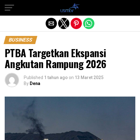
Exit mobile version
BUSINESS
PTBA Targetkan Ekspansi
Angkutan Rampung 2026
Published
1 tahun ago
on
13 Maret 2025
By
Dena