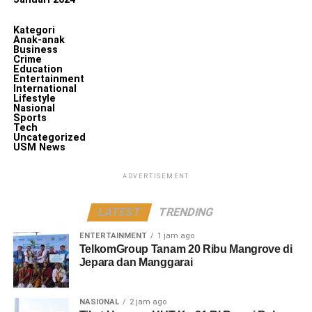
Kategori
Anak-anak
Business
Crime
Education
Entertainment
International
Lifestyle
Nasional
Sports
Tech
Uncategorized
USM News
ADVERTISEMENT
LATEST
TRENDING
ENTERTAINMENT
1 jam ago
TelkomGroup Tanam 20 Ribu Mangrove di
Jepara dan Manggarai
NASIONAL
2 jam ago