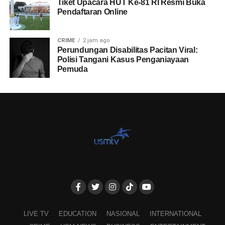
Tiket Upacara HUT Ke-81 RI Resmi Buka
Pendaftaran Online
CRIME
2 jam ago
Perundungan Disabilitas Pacitan Viral:
Polisi Tangani Kasus Penganiayaan
Pemuda
LIVE TV
EDUCATION
NASIONAL
INTERNATIONAL