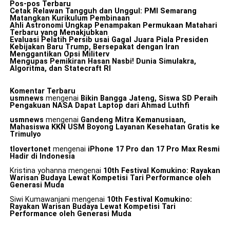
Pos-pos Terbaru
Cetak Relawan Tangguh dan Unggul: PMI Semarang
Matangkan Kurikulum Pembinaan
Ahli Astronomi Ungkap Penampakan Permukaan Matahari
Terbaru yang Menakjubkan
Evaluasi Pelatih Persib usai Gagal Juara Piala Presiden
Kebijakan Baru Trump, Bersepakat dengan Iran
Menggantikan Opsi Militerv
Mengupas Pemikiran Hasan Nasbi! Dunia Simulakra,
Algoritma, dan Statecraft RI
Komentar Terbaru
usmnews
mengenai
Bikin Bangga Jateng, Siswa SD Peraih
Pengakuan NASA Dapat Laptop dari Ahmad Luthfi
usmnews
mengenai
Gandeng Mitra Kemanusiaan,
Mahasiswa KKN USM Boyong Layanan Kesehatan Gratis ke
Trimulyo
tlovertonet
mengenai
iPhone 17 Pro dan 17 Pro Max Resmi
Hadir di Indonesia
Kristina yohanna
mengenai
10th Festival Komukino: Rayakan
Warisan Budaya Lewat Kompetisi Tari Performance oleh
Generasi Muda
Siwi Kumawanjani
mengenai
10th Festival Komukino:
Rayakan Warisan Budaya Lewat Kompetisi Tari
Performance oleh Generasi Muda