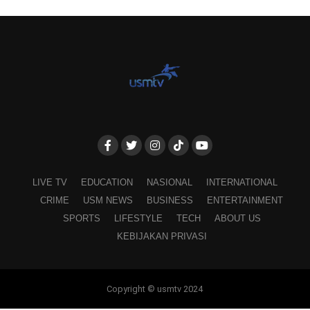
LIVE TV
EDUCATION
NASIONAL
INTERNATIONAL
CRIME
USM NEWS
BUSINESS
ENTERTAINMENT
SPORTS
LIFESTYLE
TECH
ABOUT US
KEBIJAKAN PRIVASI
Copyright © usmtv 2024