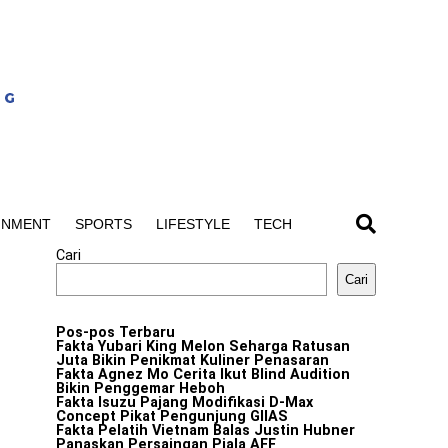
INMENT
SPORTS
LIFESTYLE
TECH
Cari
Cari
Pos-pos Terbaru
Fakta Yubari King Melon Seharga Ratusan
Juta Bikin Penikmat Kuliner Penasaran
Fakta Agnez Mo Cerita Ikut Blind Audition
Bikin Penggemar Heboh
Fakta Isuzu Pajang Modifikasi D-Max
Concept Pikat Pengunjung GIIAS
Fakta Pelatih Vietnam Balas Justin Hubner
Panaskan Persaingan Piala AFF