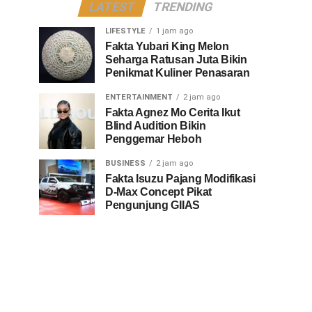
LATEST
TRENDING
LIFESTYLE
1 jam ago
Fakta Yubari King Melon
Seharga Ratusan Juta Bikin
Penikmat Kuliner Penasaran
ENTERTAINMENT
2 jam ago
Fakta Agnez Mo Cerita Ikut
Blind Audition Bikin
Penggemar Heboh
BUSINESS
2 jam ago
Fakta Isuzu Pajang Modifikasi
D-Max Concept Pikat
Pengunjung GIIAS