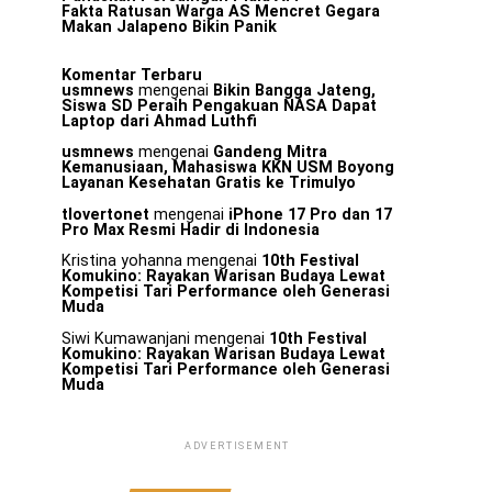
Fakta Ratusan Warga AS Mencret Gegara
Makan Jalapeno Bikin Panik
Komentar Terbaru
usmnews
mengenai
Bikin Bangga Jateng,
Siswa SD Peraih Pengakuan NASA Dapat
Laptop dari Ahmad Luthfi
usmnews
mengenai
Gandeng Mitra
Kemanusiaan, Mahasiswa KKN USM Boyong
Layanan Kesehatan Gratis ke Trimulyo
tlovertonet
mengenai
iPhone 17 Pro dan 17
Pro Max Resmi Hadir di Indonesia
Kristina yohanna
mengenai
10th Festival
Komukino: Rayakan Warisan Budaya Lewat
Kompetisi Tari Performance oleh Generasi
Muda
Siwi Kumawanjani
mengenai
10th Festival
Komukino: Rayakan Warisan Budaya Lewat
Kompetisi Tari Performance oleh Generasi
Muda
ADVERTISEMENT