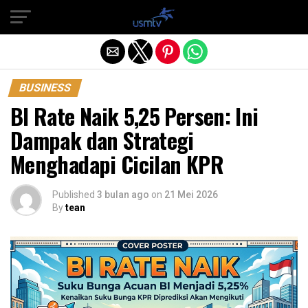
Exit mobile version
BUSINESS
BI Rate Naik 5,25 Persen: Ini
Dampak dan Strategi
Menghadapi Cicilan KPR
Published
3 bulan ago
on
21 Mei 2026
By
tean