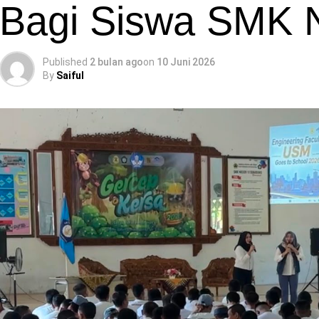
Bagi Siswa SMK 
Published
2 bulan ago
on
10 Juni 2026
By
Saiful