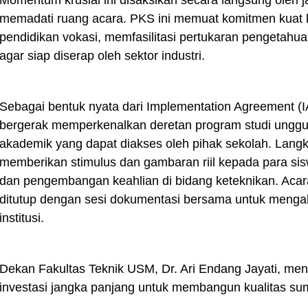
Momentum krusial ini disaksikan secara langsung oleh ja
memadati ruang acara. PKS ini memuat komitmen kuat
pendidikan vokasi, memfasilitasi pertukaran pengetahu
agar siap diserap oleh sektor industri.
Sebagai bentuk nyata dari Implementation Agreement (I
bergerak memperkenalkan deretan program studi ungg
akademik yang dapat diakses oleh pihak sekolah. Langka
memberikan stimulus dan gambaran riil kepada para sis
dan pengembangan keahlian di bidang keteknikan. Acara 
ditutup dengan sesi dokumentasi bersama untuk mengab
institusi.
Dekan Fakultas Teknik USM, Dr. Ari Endang Jayati, me
investasi jangka panjang untuk membangun kualitas s