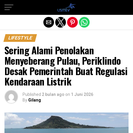
Exit mobile version
LIFESTYLE
Sering Alami Penolakan
Menyeberang Pulau, Periklindo
Desak Pemerintah Buat Regulasi
Kendaraan Listrik
Published
2 bulan ago
on
1 Juni 2026
By
Gilang