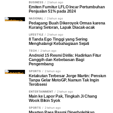
BUSINESS
2 tahun ago
Emiten Furnitur LFLO Incar Pertumbuhan
Penjualan 51% pada 2024
NASIONAL
2 tahun ago
Pedagang Buah Dikeroyok Ormas karena
Kurang Setoran, Lapak Diacak-acak
LIFESTYLE
2 tahun ago
8 Tanda Ego Tinggi yang Sering
Menghalangi Kebahagiaan Sejati
TECH
2 tahun ago
Android 15 Resmi Dirilis: Hadirkan Fitur
Canggih dan Kebebasan Bagi
Pengembang
SPORTS
2 tahun ago
Ketakutan Terbesar Jorge Martin: Pensiun
Tanpa Gelar MotoGP, Namun Tak Ingin
Terobsesi
ENTERTAINMENT
2 tahun ago
Main ke Lapor Pak, Tingkah Ji Chang
Wook Bikin Syok
SPORTS
2 tahun ago
Maarten Paes Resmi Diperbolehkan