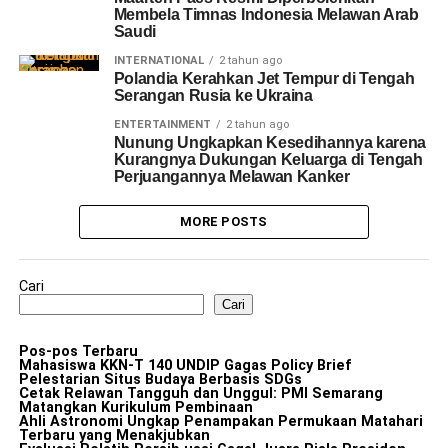
Membela Timnas Indonesia Melawan Arab
Saudi
INTERNATIONAL
2 tahun ago
Polandia Kerahkan Jet Tempur di Tengah
Serangan Rusia ke Ukraina
ENTERTAINMENT
2 tahun ago
Nunung Ungkapkan Kesedihannya karena
Kurangnya Dukungan Keluarga di Tengah
Perjuangannya Melawan Kanker
MORE POSTS
Cari
Cari
Pos-pos Terbaru
Mahasiswa KKN-T 140 UNDIP Gagas Policy Brief
Pelestarian Situs Budaya Berbasis SDGs
Cetak Relawan Tangguh dan Unggul: PMI Semarang
Matangkan Kurikulum Pembinaan
Ahli Astronomi Ungkap Penampakan Permukaan Matahari
Terbaru yang Menakjubkan