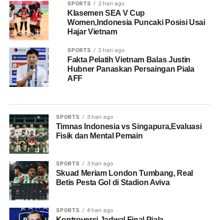
SPORTS
2 hari ago
Klasemen SEA V Cup
Women,Indonesia Puncaki Posisi Usai
Hajar Vietnam
SPORTS
2 hari ago
Fakta Pelatih Vietnam Balas Justin
Hubner Panaskan Persaingan Piala
AFF
SPORTS
3 hari ago
Timnas Indonesia vs Singapura,Evaluasi
Fisik dan Mental Pemain
SPORTS
3 hari ago
Skuad Meriam London Tumbang, Real
Betis Pesta Gol di Stadion Aviva
SPORTS
4 hari ago
Kontroversi Jadwal Final Piala