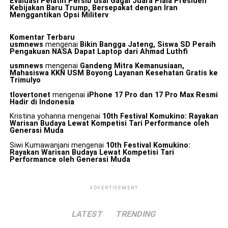
Evaluasi Pelatih Persib usai Gagal Juara Piala Presiden
Kebijakan Baru Trump, Bersepakat dengan Iran
Menggantikan Opsi Militerv
Komentar Terbaru
usmnews
mengenai
Bikin Bangga Jateng, Siswa SD Peraih
Pengakuan NASA Dapat Laptop dari Ahmad Luthfi
usmnews
mengenai
Gandeng Mitra Kemanusiaan,
Mahasiswa KKN USM Boyong Layanan Kesehatan Gratis ke
Trimulyo
tlovertonet
mengenai
iPhone 17 Pro dan 17 Pro Max Resmi
Hadir di Indonesia
Kristina yohanna
mengenai
10th Festival Komukino: Rayakan
Warisan Budaya Lewat Kompetisi Tari Performance oleh
Generasi Muda
Siwi Kumawanjani
mengenai
10th Festival Komukino:
Rayakan Warisan Budaya Lewat Kompetisi Tari
Performance oleh Generasi Muda
ADVERTISEMENT
LATEST
TRENDING