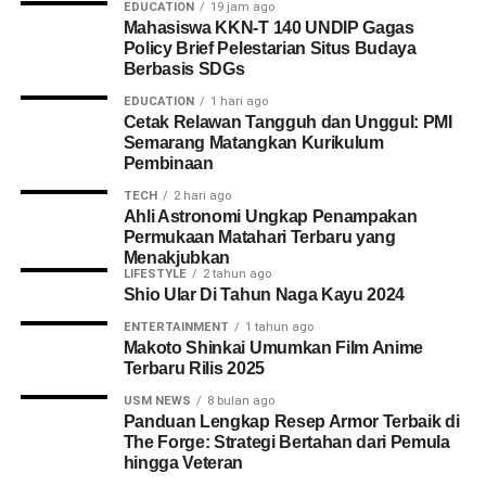
EDUCATION
19 jam ago
Mahasiswa KKN-T 140 UNDIP Gagas
Policy Brief Pelestarian Situs Budaya
Berbasis SDGs
EDUCATION
1 hari ago
Cetak Relawan Tangguh dan Unggul: PMI
Semarang Matangkan Kurikulum
Pembinaan
TECH
2 hari ago
Ahli Astronomi Ungkap Penampakan
Permukaan Matahari Terbaru yang
Menakjubkan
LIFESTYLE
2 tahun ago
Shio Ular Di Tahun Naga Kayu 2024
ENTERTAINMENT
1 tahun ago
Makoto Shinkai Umumkan Film Anime
Terbaru Rilis 2025
USM NEWS
8 bulan ago
Panduan Lengkap Resep Armor Terbaik di
The Forge: Strategi Bertahan dari Pemula
hingga Veteran