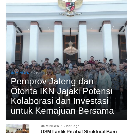
USM NEWS
2 hari ago
Pemprov Jateng dan
Otorita IKN Jajaki Potensi
Kolaborasi dan Investasi
untuk Kemajuan Bersama
USM NEWS
2 hari ago
USM Lantik Pejabat Struktural Baru,