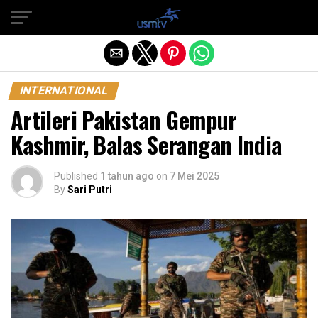
Exit mobile version
INTERNATIONAL
Artileri Pakistan Gempur
Kashmir, Balas Serangan India
Published
1 tahun ago
on
7 Mei 2025
By
Sari Putri