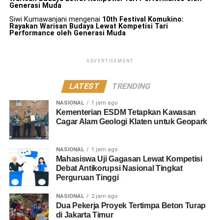
Generasi Muda
Siwi Kumawanjani
mengenai
10th Festival Komukino:
Rayakan Warisan Budaya Lewat Kompetisi Tari
Performance oleh Generasi Muda
ADVERTISEMENT
LATEST
TRENDING
NASIONAL
1 jam ago
Kementerian ESDM Tetapkan Kawasan
Cagar Alam Geologi Klaten untuk Geopark
NASIONAL
1 jam ago
Mahasiswa Uji Gagasan Lewat Kompetisi
Debat Antikorupsi Nasional Tingkat
Perguruan Tinggi
NASIONAL
2 jam ago
Dua Pekerja Proyek Tertimpa Beton Turap
di Jakarta Timur