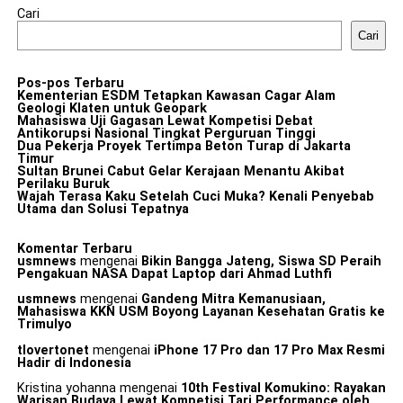
Cari
Cari
Pos-pos Terbaru
Kementerian ESDM Tetapkan Kawasan Cagar Alam
Geologi Klaten untuk Geopark
Mahasiswa Uji Gagasan Lewat Kompetisi Debat
Antikorupsi Nasional Tingkat Perguruan Tinggi
Dua Pekerja Proyek Tertimpa Beton Turap di Jakarta
Timur
Sultan Brunei Cabut Gelar Kerajaan Menantu Akibat
Perilaku Buruk
Wajah Terasa Kaku Setelah Cuci Muka? Kenali Penyebab
Utama dan Solusi Tepatnya
Komentar Terbaru
usmnews
mengenai
Bikin Bangga Jateng, Siswa SD Peraih
Pengakuan NASA Dapat Laptop dari Ahmad Luthfi
usmnews
mengenai
Gandeng Mitra Kemanusiaan,
Mahasiswa KKN USM Boyong Layanan Kesehatan Gratis ke
Trimulyo
tlovertonet
mengenai
iPhone 17 Pro dan 17 Pro Max Resmi
Hadir di Indonesia
Kristina yohanna
mengenai
10th Festival Komukino: Rayakan
Warisan Budaya Lewat Kompetisi Tari Performance oleh