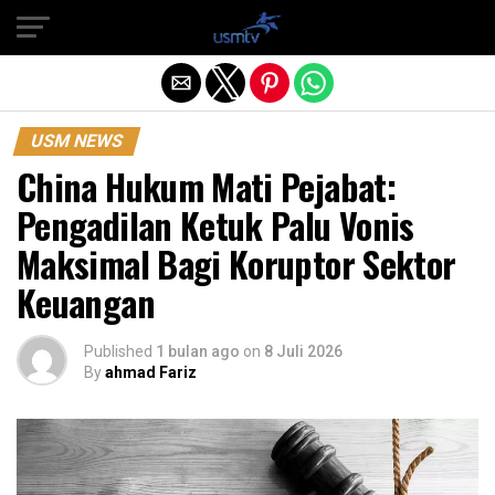
Exit mobile version
USM NEWS
China Hukum Mati Pejabat:
Pengadilan Ketuk Palu Vonis
Maksimal Bagi Koruptor Sektor
Keuangan
Published
1 bulan ago
on
8 Juli 2026
By
ahmad Fariz