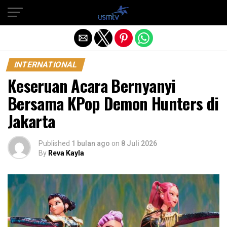
Exit mobile version
INTERNATIONAL
Keseruan Acara Bernyanyi
Bersama KPop Demon Hunters di
Jakarta
Published
1 bulan ago
on
8 Juli 2026
By
Reva Kayla