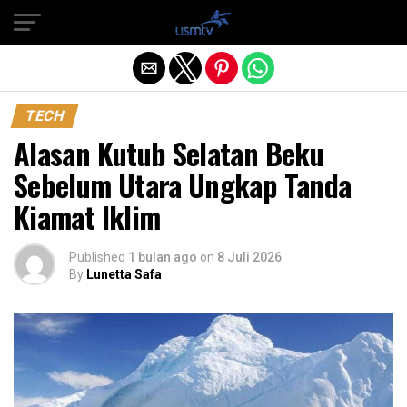
Exit mobile version
TECH
Alasan Kutub Selatan Beku
Sebelum Utara Ungkap Tanda
Kiamat Iklim
Published
1 bulan ago
on
8 Juli 2026
By
Lunetta Safa