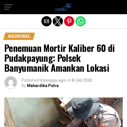
Exit mobile version
NASIONAL
Penemuan Mortir Kaliber 60 di
Pudakpayung: Polsek
Banyumanik Amankan Lokasi
Published
4 minggu ago
on
8 Juli 2026
By
Mahardika Putra