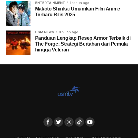
LIVE TV
EDUCATION
NASIONAL
INTERNATIONAL
CRIME
USM NEWS
BUSINESS
ENTERTAINMENT
SPORTS
LIFESTYLE
TECH
ABOUT US
KEBIJAKAN PRIVASI
Copyright © usmtv 2024