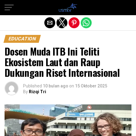
Exit mobile version
EDUCATION
Dosen Muda ITB Ini Teliti
Ekosistem Laut dan Raup
Dukungan Riset Internasional
Published
10 bulan ago
on
15 Oktober 2025
By
Rizqi Tri