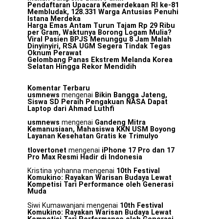
Pendaftaran Upacara Kemerdekaan RI ke-81
Membludak, 128.331 Warga Antusias Penuhi
Istana Merdeka
Harga Emas Antam Turun Tajam Rp 29 Ribu
per Gram, Waktunya Borong Logam Mulia?
Viral Pasien BPJS Menunggu 8 Jam Malah
Dinyinyiri, RSA UGM Segera Tindak Tegas
Oknum Perawat
Gelombang Panas Ekstrem Melanda Korea
Selatan Hingga Rekor Mendidih
Komentar Terbaru
usmnews
mengenai
Bikin Bangga Jateng,
Siswa SD Peraih Pengakuan NASA Dapat
Laptop dari Ahmad Luthfi
usmnews
mengenai
Gandeng Mitra
Kemanusiaan, Mahasiswa KKN USM Boyong
Layanan Kesehatan Gratis ke Trimulyo
tlovertonet
mengenai
iPhone 17 Pro dan 17
Pro Max Resmi Hadir di Indonesia
Kristina yohanna
mengenai
10th Festival
Komukino: Rayakan Warisan Budaya Lewat
Kompetisi Tari Performance oleh Generasi
Muda
Siwi Kumawanjani
mengenai
10th Festival
Komukino: Rayakan Warisan Budaya Lewat