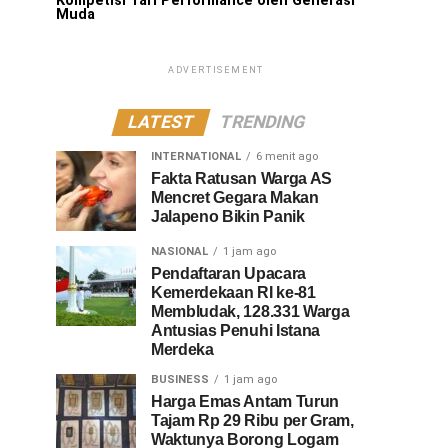
Kompetisi Tari Performance oleh Generasi
Muda
ADVERTISEMENT
LATEST
TRENDING
INTERNATIONAL
6 menit ago
Fakta Ratusan Warga AS
Mencret Gegara Makan
Jalapeno Bikin Panik
NASIONAL
1 jam ago
Pendaftaran Upacara
Kemerdekaan RI ke-81
Membludak, 128.331 Warga
Antusias Penuhi Istana
Merdeka
BUSINESS
1 jam ago
Harga Emas Antam Turun
Tajam Rp 29 Ribu per Gram,
Waktunya Borong Logam