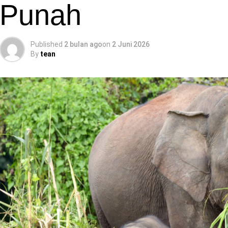
Punah
Published
2 bulan ago
on
2 Juni 2026
By
tean