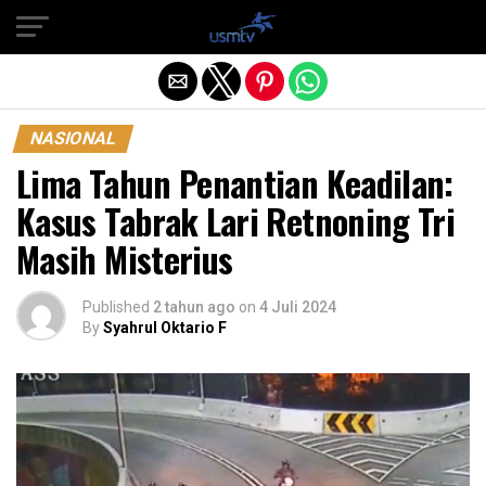
Exit mobile version
NASIONAL
Lima Tahun Penantian Keadilan:
Kasus Tabrak Lari Retnoning Tri
Masih Misterius
Published
2 tahun ago
on
4 Juli 2024
By
Syahrul Oktario F