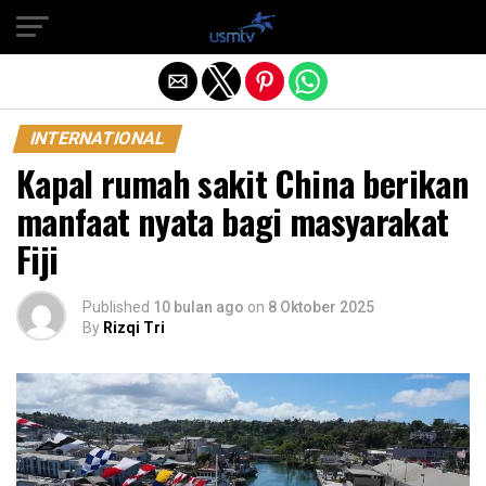
Exit mobile version
INTERNATIONAL
Kapal rumah sakit China berikan
manfaat nyata bagi masyarakat
Fiji
Published
10 bulan ago
on
8 Oktober 2025
By
Rizqi Tri