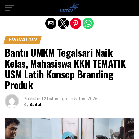
Exit mobile version
EDUCATION
Bantu UMKM Tegalsari Naik
Kelas, Mahasiswa KKN TEMATIK
USM Latih Konsep Branding
Produk
Published
2 bulan ago
on
5 Juni 2026
By
Saiful