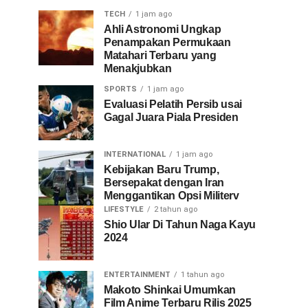
TECH
1 jam ago
Ahli Astronomi Ungkap
Penampakan Permukaan
Matahari Terbaru yang
Menakjubkan
SPORTS
1 jam ago
Evaluasi Pelatih Persib usai
Gagal Juara Piala Presiden
INTERNATIONAL
1 jam ago
Kebijakan Baru Trump,
Bersepakat dengan Iran
Menggantikan Opsi Militerv
LIFESTYLE
2 tahun ago
Shio Ular Di Tahun Naga Kayu
2024
ENTERTAINMENT
1 tahun ago
Makoto Shinkai Umumkan
Film Anime Terbaru Rilis 2025