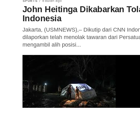
SPORTS
8 bulan ago
John Heitinga Dikabarkan Tol
Indonesia
Jakarta, (USMNEWS),– Dikutip dari CNN Indon
dilaporkan telah menolak tawaran dari Persat
mengambil alih posisi...