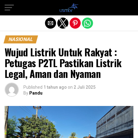
Exit mobile version
NASIONAL
Wujud Listrik Untuk Rakyat :
Petugas P2TL Pastikan Listrik
Legal, Aman dan Nyaman
Published
1 tahun ago
on
2 Juli 2025
By
Pandu