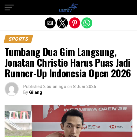
Exit mobile version
SPORTS
Tumbang Dua Gim Langsung,
Jonatan Christie Harus Puas Jadi
Runner-Up Indonesia Open 2026
Published
2 bulan ago
on
8 Juni 2026
By
Gilang