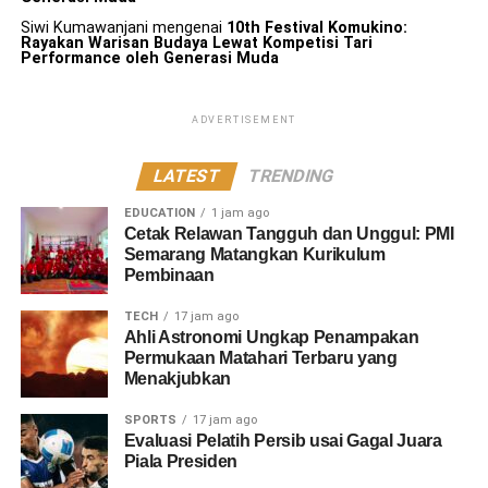
Siwi Kumawanjani
mengenai
10th Festival Komukino:
Rayakan Warisan Budaya Lewat Kompetisi Tari
Performance oleh Generasi Muda
ADVERTISEMENT
LATEST
TRENDING
EDUCATION
1 jam ago
Cetak Relawan Tangguh dan Unggul: PMI
Semarang Matangkan Kurikulum
Pembinaan
TECH
17 jam ago
Ahli Astronomi Ungkap Penampakan
Permukaan Matahari Terbaru yang
Menakjubkan
SPORTS
17 jam ago
Evaluasi Pelatih Persib usai Gagal Juara
Piala Presiden