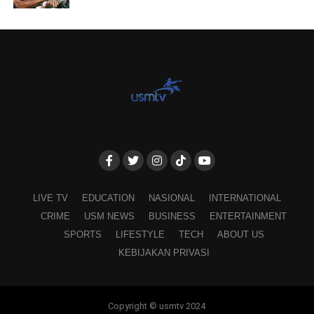
LIVE TV
EDUCATION
NASIONAL
INTERNATIONAL
CRIME
USM NEWS
BUSINESS
ENTERTAINMENT
SPORTS
LIFESTYLE
TECH
ABOUT US
KEBIJAKAN PRIVASI
Copyright © usmtv 2024