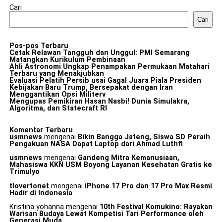
Cari
Cari
Pos-pos Terbaru
Cetak Relawan Tangguh dan Unggul: PMI Semarang
Matangkan Kurikulum Pembinaan
Ahli Astronomi Ungkap Penampakan Permukaan Matahari
Terbaru yang Menakjubkan
Evaluasi Pelatih Persib usai Gagal Juara Piala Presiden
Kebijakan Baru Trump, Bersepakat dengan Iran
Menggantikan Opsi Militerv
Mengupas Pemikiran Hasan Nasbi! Dunia Simulakra,
Algoritma, dan Statecraft RI
Komentar Terbaru
usmnews
mengenai
Bikin Bangga Jateng, Siswa SD Peraih
Pengakuan NASA Dapat Laptop dari Ahmad Luthfi
usmnews
mengenai
Gandeng Mitra Kemanusiaan,
Mahasiswa KKN USM Boyong Layanan Kesehatan Gratis ke
Trimulyo
tlovertonet
mengenai
iPhone 17 Pro dan 17 Pro Max Resmi
Hadir di Indonesia
Kristina yohanna
mengenai
10th Festival Komukino: Rayakan
Warisan Budaya Lewat Kompetisi Tari Performance oleh
Generasi Muda