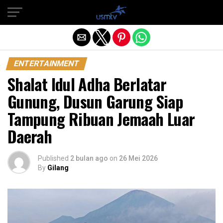
Exit mobile version
ENTERTAINMENT
Shalat Idul Adha Berlatar
Gunung, Dusun Garung Siap
Tampung Ribuan Jemaah Luar
Daerah
Published
2 bulan ago
on
26 Mei 2026
By
Gilang