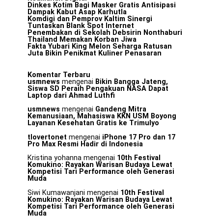
Dinkes Kotim Bagi Masker Gratis Antisipasi
Dampak Kabut Asap Karhutla
Komdigi dan Pemprov Kaltim Sinergi
Tuntaskan Blank Spot Internet
Penembakan di Sekolah Debsirin Nonthaburi
Thailand Memakan Korban Jiwa
Fakta Yubari King Melon Seharga Ratusan
Juta Bikin Penikmat Kuliner Penasaran
Komentar Terbaru
usmnews
mengenai
Bikin Bangga Jateng,
Siswa SD Peraih Pengakuan NASA Dapat
Laptop dari Ahmad Luthfi
usmnews
mengenai
Gandeng Mitra
Kemanusiaan, Mahasiswa KKN USM Boyong
Layanan Kesehatan Gratis ke Trimulyo
tlovertonet
mengenai
iPhone 17 Pro dan 17
Pro Max Resmi Hadir di Indonesia
Kristina yohanna
mengenai
10th Festival
Komukino: Rayakan Warisan Budaya Lewat
Kompetisi Tari Performance oleh Generasi
Muda
Siwi Kumawanjani
mengenai
10th Festival
Komukino: Rayakan Warisan Budaya Lewat
Kompetisi Tari Performance oleh Generasi
Muda