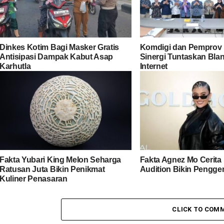
Dinkes Kotim Bagi Masker Gratis
Komdigi dan Pemprov 
Antisipasi Dampak Kabut Asap
Sinergi Tuntaskan Bla
Karhutla
Internet
Fakta Yubari King Melon Seharga
Fakta Agnez Mo Cerita 
Ratusan Juta Bikin Penikmat
Audition Bikin Pengg
Kuliner Penasaran
CLICK TO COM