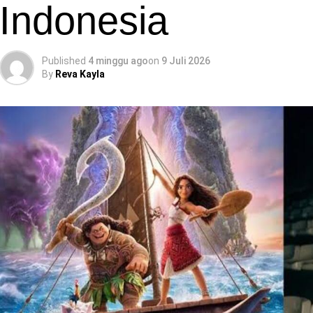
Indonesia
Published
4 minggu ago
on
9 Juli 2026
By
Reva Kayla