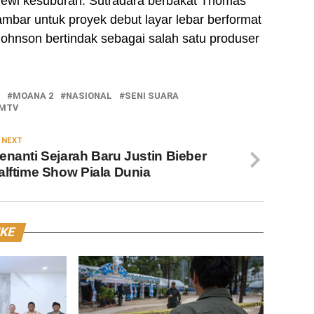
ewi kesuburan. Sutradara berbakat Thomas
mbar untuk proyek debut layar lebar berformat
 Johnson bertindak sebagai salah satu produser
MOANA 2
NASIONAL
SENI SUARA
MTV
 NEXT
enanti Sejarah Baru Justin Bieber
alftime Show Piala Dunia
IKE