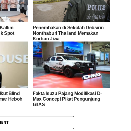
Kaltim
Penembakan di Sekolah Debsirin
nk Spot
Nonthaburi Thailand Memakan
Korban Jiwa
Ikut Blind
Fakta Isuzu Pajang Modifikasi D-
emar Heboh
Max Concept Pikat Pengunjung
GIIAS
MENT