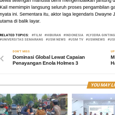
dewa setengah manusia demi mengembalikan jantung d
Kail memimpin langsung seluruh proses pengambilan ga
nyata ini. Sementara itu, aktor laga legendaris Dwayne
utama di balik layar.
RELATED TOPICS:
FILM
HIBURAN
INDONESIA
LYODRA GINTING
UNIVERSITAS SEMARANG
USM NEWS
USM TV
USMNEWS
US
DON'T MISS
UP
Dominasi Global Lewat Capaian
M
Penayangan Enola Holmes 3
H
YOU MAY L