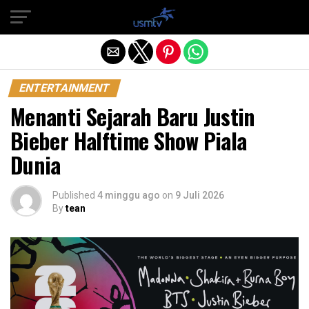
Exit mobile version
ENTERTAINMENT
Menanti Sejarah Baru Justin
Bieber Halftime Show Piala
Dunia
Published
4 minggu ago
on
9 Juli 2026
By
tean