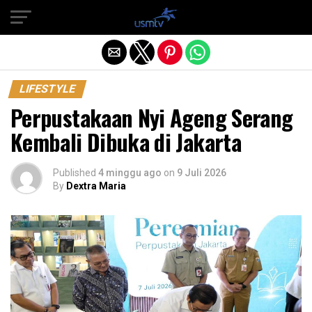
Exit mobile version
LIFESTYLE
Perpustakaan Nyi Ageng Serang
Kembali Dibuka di Jakarta
Published
4 minggu ago
on
9 Juli 2026
By
Dextra Maria