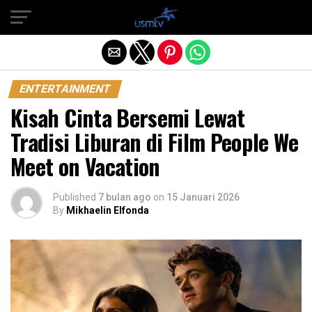
Exit mobile version
ENTERTAINMENT
Kisah Cinta Bersemi Lewat
Tradisi Liburan di Film People We
Meet on Vacation
Published
7 bulan ago
on
15 Januari 2026
By
Mikhaelin Elfonda