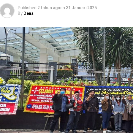
Published
2 tahun ago
on
31 Januari 2025
By
Dena