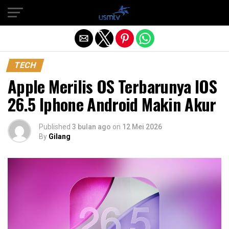
Exit mobile version
TECH
Apple Merilis OS Terbarunya IOS
26.5 Iphone Android Makin Akur
Published
3 bulan ago
on
12 Mei 2026
By
Gilang