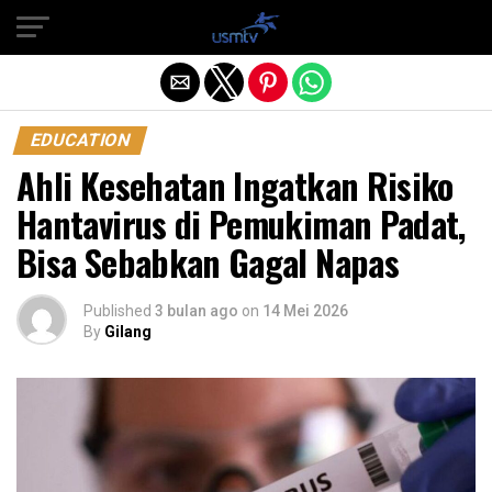
Exit mobile version
EDUCATION
Ahli Kesehatan Ingatkan Risiko
Hantavirus di Pemukiman Padat,
Bisa Sebabkan Gagal Napas
Published
3 bulan ago
on
14 Mei 2026
By
Gilang