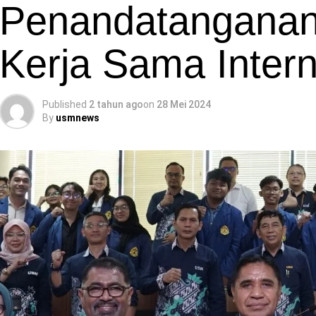
Penandatanganan
Kerja Sama Intern
Published
2 tahun ago
on
28 Mei 2024
By
usmnews