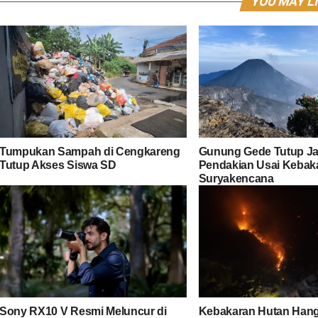
YOU MAY L
Tumpukan Sampah di Cengkareng
Gunung Gede Tutup Ja
Tutup Akses Siswa SD
Pendakian Usai Kebak
Suryakencana
Sony RX10 V Resmi Meluncur di
Kebakaran Hutan Han