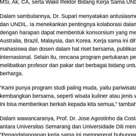
MSi, Ak, CA, serta Wakil Rektor Bidang Kerja Sama UNDI
Dalam sambutannya, Dr. Supari menyatakan antusiasm
dan UNDIL. Ia menekankan pentingnya kolaborasi dalam
dengan harapan dapat membentuk konsorsium yang meli
Australia, Brazil, Malaysia, dan Korea. Kerja sama ini
mahasiswa dan dosen dalam hal riset bersama, publikasi
internasional. Selain itu, rencana program pertukaran p
melibatkan profesor dan pakar dari berbagai bidang u
berharga.
“Kami punya program studi paling muda, yaitu pariwisata
kembangkan bersama, seperti wisata kuliner atau jenis w
ini bisa memberikan berkah kepada kita semua,” tambah
Dalam wawancaranya, Prof. Dr. Jose Agostinho da Cos
antara Universitas Semarang dan Universidade Dili me
“Penandatanganan kerja sama ini mempererat hubungan d