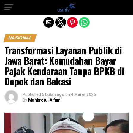
Exit mobile version
NASIONAL
Transformasi Layanan Publik di
Jawa Barat: Kemudahan Bayar
Pajak Kendaraan Tanpa BPKB di
Depok dan Bekasi
Published
5 bulan ago
on
4 Maret 2026
By
Mahkrotul Alfiani