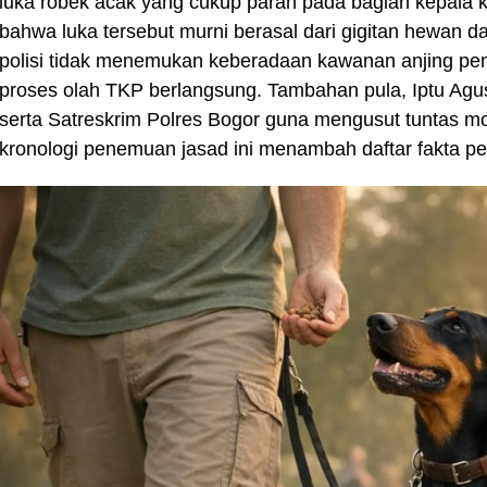
luka robek acak yang cukup parah pada bagian kepala 
bahwa luka tersebut murni berasal dari gigitan hewan d
polisi tidak menemukan keberadaan kawanan anjing pemb
proses olah TKP berlangsung. Tambahan pula, Iptu Agu
serta Satreskrim Polres Bogor guna mengusut tuntas moti
kronologi penemuan jasad ini menambah daftar fakta pen