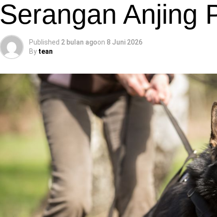
Serangan Anjing
Published
2 bulan ago
on
8 Juni 2026
By
tean