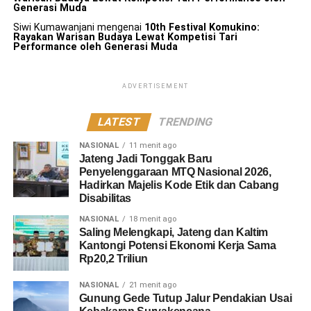
Generasi Muda
Siwi Kumawanjani
mengenai
10th Festival Komukino:
Rayakan Warisan Budaya Lewat Kompetisi Tari
Performance oleh Generasi Muda
ADVERTISEMENT
LATEST
TRENDING
NASIONAL
11 menit ago
Jateng Jadi Tonggak Baru
Penyelenggaraan MTQ Nasional 2026,
Hadirkan Majelis Kode Etik dan Cabang
Disabilitas
NASIONAL
18 menit ago
Saling Melengkapi, Jateng dan Kaltim
Kantongi Potensi Ekonomi Kerja Sama
Rp20,2 Triliun
NASIONAL
21 menit ago
Gunung Gede Tutup Jalur Pendakian Usai