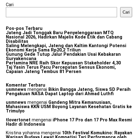
Cari
Cari
Pos-pos Terbaru
Jateng Jadi Tonggak Baru Penyelenggaraan MTQ
Nasional 2026, Hadirkan Majelis Kode Etik dan Cabang
Disabilitas
Saling Melengkapi, Jateng dan Kaltim Kantongi Potensi
Ekonomi Kerja Sama Rp20,2 Triliun
Gunung Gede Tutup Jalur Pendakian Usai Kebakaran
Suryakencana
Pertamina NRE Raih Skor Kepuasan Stakeholder 4,30
Taj Yasin Terus Pacu Percepatan Sensus Ekonomi,
Capaian Jateng Tembus 81 Persen
Komentar Terbaru
usmnews
mengenai
Bikin Bangga Jateng, Siswa SD Peraih
Pengakuan NASA Dapat Laptop dari Ahmad Luthfi
usmnews
mengenai
Gandeng Mitra Kemanusiaan,
Mahasiswa KKN USM Boyong Layanan Kesehatan Gratis ke
Trimulyo
tlovertonet
mengenai
iPhone 17 Pro dan 17 Pro Max Resmi
Hadir di Indonesia
Kristina yohanna
mengenai
10th Festival Komukino: Rayakan
Warisan Budaya Lewat Kompetisi Tari Performance oleh