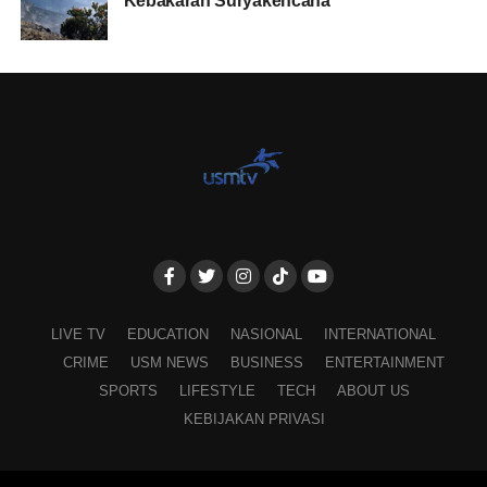
Kebakaran Suryakencana
LIVE TV
EDUCATION
NASIONAL
INTERNATIONAL
CRIME
USM NEWS
BUSINESS
ENTERTAINMENT
SPORTS
LIFESTYLE
TECH
ABOUT US
KEBIJAKAN PRIVASI