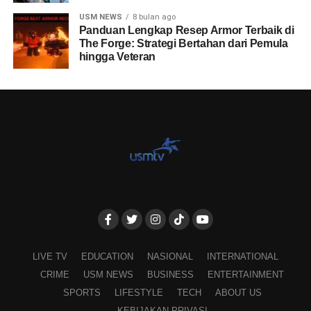
USM NEWS
8 bulan ago
Panduan Lengkap Resep Armor Terbaik di
The Forge: Strategi Bertahan dari Pemula
hingga Veteran
LIVE TV
EDUCATION
NASIONAL
INTERNATIONAL
CRIME
USM NEWS
BUSINESS
ENTERTAINMENT
SPORTS
LIFESTYLE
TECH
ABOUT US
KEBIJAKAN PRIVASI