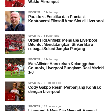
Waktu Merumput
SPORTS
6 bulan ago
Paradoks Estetika dan Prestasi:
Kontroversi Filosofi Arne Slot di Liverpool
SPORTS
8 bulan ago
Urgensi di Anfield: Mengapa Liverpool
Dituntut Mendatangkan Striker Baru
sebagai Solusi Jangka Panjang
SPORTS
9 bulan ago
Mac Allister Hancurkan Ketangguhan
Courtois, Liverpool Bungkam Real Madrid
1-0
SPORTS
11 bulan ago
Cody Gakpo Resmi Perpanjang Kontrak
dengan Liverpool
SPORTS
12 bulan ago
Liverpool & Man City Menanti, Arsenal