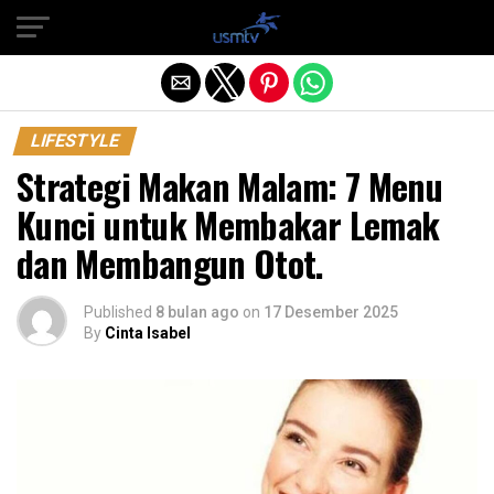
Exit mobile version
LIFESTYLE
Strategi Makan Malam: 7 Menu
Kunci untuk Membakar Lemak
dan Membangun Otot.
Published
8 bulan ago
on
17 Desember 2025
By
Cinta Isabel