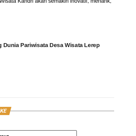
Wisata Kandri akan semakin inovatif, menarik,
 Dunia Pariwisata Desa Wisata Lerep
IKE