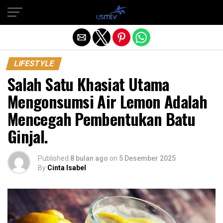
Exit mobile version
LIFESTYLE
Salah Satu Khasiat Utama
Mengonsumsi Air Lemon Adalah
Mencegah Pembentukan Batu
Ginjal.
Published
8 bulan ago
on
5 Desember 2025
By
Cinta Isabel