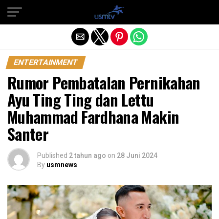
Exit mobile version
ENTERTAINMENT
Rumor Pembatalan Pernikahan
Ayu Ting Ting dan Lettu
Muhammad Fardhana Makin
Santer
Published
2 tahun ago
on
28 Juni 2024
By
usmnews