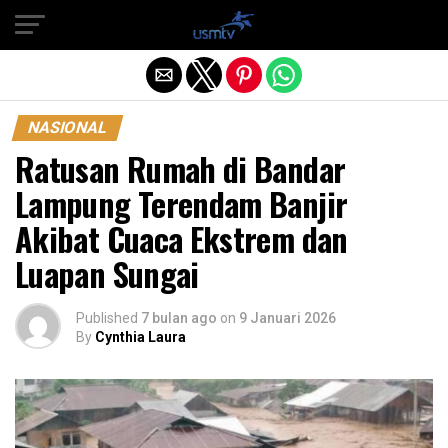
Exit mobile version
NASIONAL
Ratusan Rumah di Bandar
Lampung Terendam Banjir
Akibat Cuaca Ekstrem dan
Luapan Sungai
Published
7 bulan ago
on
9 Januari 2026
By
Cynthia Laura