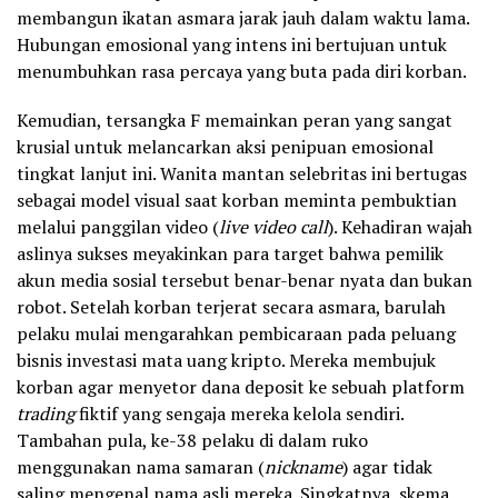
membangun ikatan asmara jarak jauh dalam waktu lama.
Hubungan emosional yang intens ini bertujuan untuk
menumbuhkan rasa percaya yang buta pada diri korban.
Kemudian, tersangka F memainkan peran yang sangat
krusial untuk melancarkan aksi penipuan emosional
tingkat lanjut ini. Wanita mantan selebritas ini bertugas
sebagai model visual saat korban meminta pembuktian
melalui panggilan video (
live video call
). Kehadiran wajah
aslinya sukses meyakinkan para target bahwa pemilik
akun media sosial tersebut benar-benar nyata dan bukan
robot. Setelah korban terjerat secara asmara, barulah
pelaku mulai mengarahkan pembicaraan pada peluang
bisnis investasi mata uang kripto. Mereka membujuk
korban agar menyetor dana deposit ke sebuah platform
trading
fiktif yang sengaja mereka kelola sendiri.
Tambahan pula, ke-38 pelaku di dalam ruko
menggunakan nama samaran (
nickname
) agar tidak
saling mengenal nama asli mereka. Singkatnya, skema