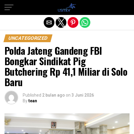
Exit mobile version
UNCATEGORIZED
Polda Jateng Gandeng FBI
Bongkar Sindikat Pig
Butchering Rp 41,1 Miliar di Solo
Baru
Published
2 bulan ago
on
3 Juni 2026
By
tean