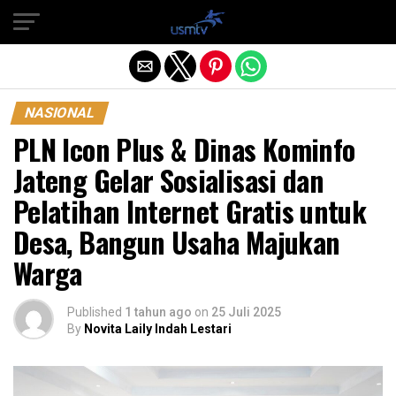
Exit mobile version
NASIONAL
PLN Icon Plus & Dinas Kominfo
Jateng Gelar Sosialisasi dan
Pelatihan Internet Gratis untuk
Desa, Bangun Usaha Majukan
Warga
Published
1 tahun ago
on
25 Juli 2025
By
Novita Laily Indah Lestari