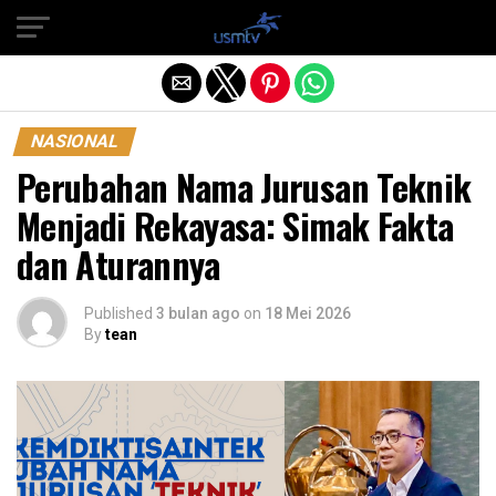
Exit mobile version
NASIONAL
Perubahan Nama Jurusan Teknik
Menjadi Rekayasa: Simak Fakta
dan Aturannya
Published
3 bulan ago
on
18 Mei 2026
By
tean