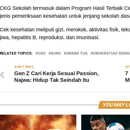
CKG Sekolah termasuk dalam Program Hasil Terbaik Ce
jenis pemeriksaan kesehatan untuk jenjang sekolah dasa
Cek kesehatan meliputi gizi, merokok, aktivitas fisik, tek
jiwa, hepatitis B, reproduksi, dan imunisasi.
RELATED TOPICS:
CKG
GURU
ORANG TUA
UNIVERSITAS SEM
DON'T MISS
UP
Gen Z Cari Kerja Sesuai Passion,
7
Najwa: Hidup Tak Seindah Itu
M
YOU MAY L