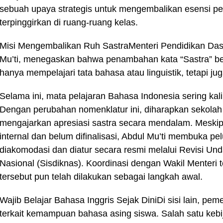
sebuah upaya strategis untuk mengembalikan esensi peng
terpinggirkan di ruang-ruang kelas.‎‎
Misi Mengembalikan Ruh Sastra‎Menteri Pendidikan D
Mu’ti, menegaskan bahwa penambahan kata “Sastra” ber
hanya mempelajari tata bahasa atau linguistik, tetapi j
‎‎Selama ini, mata pelajaran Bahasa Indonesia sering ka
Dengan perubahan nomenklatur ini, diharapkan sekolah 
mengajarkan apresiasi sastra secara mendalam. Meskip
internal dan belum difinalisasi, Abdul Mu’ti membuka p
diakomodasi dan diatur secara resmi melalui Revisi U
Nasional (Sisdiknas). Koordinasi dengan Wakil Menteri
tersebut pun telah dilakukan sebagai langkah awal.‎‎
Wajib Belajar Bahasa Inggris Sejak Dini‎Di sisi lain, pe
terkait kemampuan bahasa asing siswa. Salah satu kebij