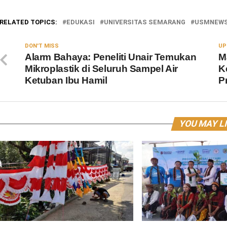
RELATED TOPICS:
EDUKASI
UNIVERSITAS SEMARANG
USMNEW
DON'T MISS
UP
Alarm Bahaya: Peneliti Unair Temukan
M
Mikroplastik di Seluruh Sampel Air
K
Ketuban Ibu Hamil
P
YOU MAY L