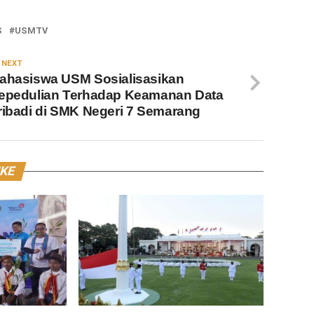
S
USMTV
 NEXT
ahasiswa USM Sosialisasikan
epedulian Terhadap Keamanan Data
ribadi di SMK Negeri 7 Semarang
IKE